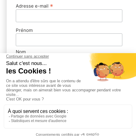
les méthodes d’évaluation et de suivi des apprentis.
*
Adresse e-mail
Études de Cas et Jeux de Rôles
Pour mettre en pratique
les compétences acquises, nous utilisons des études de
cas et des jeux de rôles. Ces exercices permettent aux
Prénom
tuteurs de se familiariser avec différentes situations qu’ils
pourraient rencontrer et de développer des stratégies
pour les gérer efficacement.
Nom
Accompagnement Personnalisé
Chaque tuteur bénéficie
d’un accompagnement personnalisé tout au long de la
formation. Nos formateurs expérimentés sont disponibles
pour répondre aux questions, offrir des conseils et fournir
un feedback constructif.
Les Bénéfices de la Formation
de Tuteur