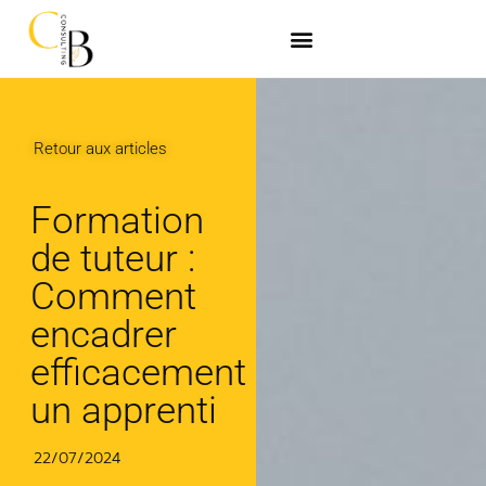
Retour aux articles
Formation
de tuteur :
Comment
encadrer
efficacement
un apprenti
22/07/2024