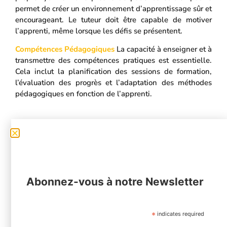
permet de créer un environnement d’apprentissage sûr et
encourageant. Le tuteur doit être capable de motiver
l’apprenti, même lorsque les défis se présentent.
Compétences Pédagogiques
La capacité à enseigner et à
transmettre des compétences pratiques est essentielle.
Cela inclut la planification des sessions de formation,
l’évaluation des progrès et l’adaptation des méthodes
pédagogiques en fonction de l’apprenti.
Notre Programme de
Formation de Tuteur
Abonnez-vous à notre Newsletter
Modules Théoriques et Pratiques
Notre programme de
formation de tuteur combine des modules théoriques et
pratiques. Les tuteurs apprennent les bases de la
*
indicates required
pédagogie, les techniques de communication, ainsi que